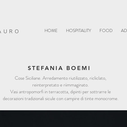
HOME
HOSPITALITY
FOOD
AD
AURO
STEFANIA BOEMI
Cose Siciliane. Arredamento riutilizzato, ricliclato,
reinterpretato e riimmaginato.
Vasi antropomorfi in terracotta, dipinti per sottrarre le
decorazioni tradizionali sicule con campire di tinte monocrome.